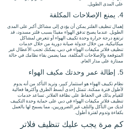
الرملية
.
في دبي
أن تلحق
الضرر
بمنزلك
وكيفية
تر يمكن أن يؤدي إلى مشاكل أكبر على المدى
منع ذلك
ح تدفق الهواء مقيدًا بسبب فلتر مسدود، قد
العواصف
الرملية
وحدة تكييف الهواء أو تتعرض لمشاكل
جزء من
ال جدولة صيانة دورية من خلال خدمات
الحياة
الصحراوية،
ت الهواء في دبي، يمكنك تجنب الأعطال غير
وغالباً ما
ات المكلفة، مما يضمن بقاء نظامك في حالة
تحدث في
دبي.
لعام.
العواصف
الرملية
كيفية
تبريد
هو استثمار كبير، وتريد التأكد من أنه يدوم
غرفة
 تتمثل إحدى أبسط الطرق وأكثرها فعالية
بدون
حفاظ على نظافة الفلاتر. تساعد خدمات
مكيف
في
ت الهواء في دبي على حماية وحدة التكييف
دبي:
لتلف غير الضروريين، مما يسمح لها بالعمل
حلول
ة أطول.
المنزل
الذكي
ب عليك تنظيف فلاتر
لتقليل
الحرارة