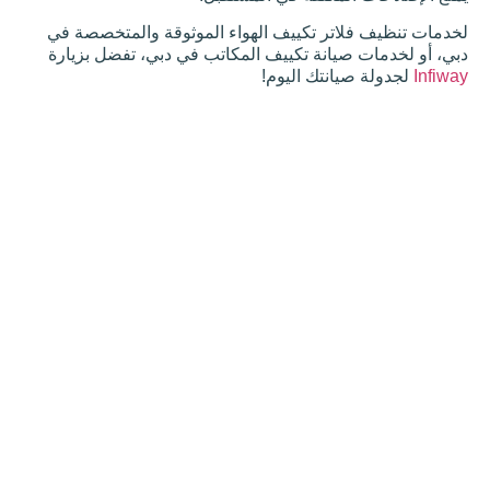
تر تكييف الهواء الموثوقة والمتخصصة في
عقد
انة تكييف المكاتب في دبي، تفضل بزيارة
الصي
نتك اليوم!
انة
السن
وي
طلا
ء
الش
قة
نجار
ة
خدم
ات
طلا
ء
تجار