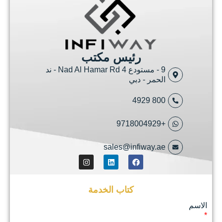
نختار
بعناية
&
الملعب
مشاريعنا
رئيس مكتب
للتأكد
من
9 - مستودع 4 Nad Al Hamar Rd - ند
أن
ر - دبي
عملائنا
راضون
8
&
سعداء
مع
النتائج.
نحن
sales@infiway
نقدم
الفنية
الأصيلة
والإبداعية
كتاب الخدمة
والخدمات
وتحويلها
إلى