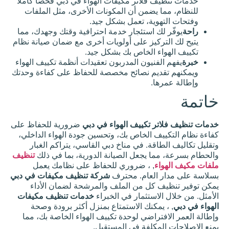
 فلاتر مكيفات الهواء في دبي فحصًا كاملاً
AC
 يضمن أن المكونات الأخرى، مثل الملفات
لفائ
وية، تعمل بشكل جيد.
ف
ك استئجار خدمة احترافية وقتك وجهدك، مما
تنظي
ركيز على أولويات أخرى مع ضمان صيانة نظام
ف
ء الخاص بك بشكل جيد.
فنيون المدربون تعقيدات أنظمة تكييف الهواء
تنظي
ديم نصائح مخصصة للحفاظ على كفاءة وحدتك
ف
ا.
مجا
ري
التكي
يف
ر تكييف الهواء في دبي
ضرورية للحفاظ على
ف الخاص بك، وتحسين جودة الهواء الداخلي،
قة. في مناخ دبي القاسي، يتراكم الغبار
صيان
ا يجعل الصيانة الدورية، بما في ذلك
تنظيف
ة
ء
, ، ضروري للحفاظ على نظامك يعمل
وإص
العام. محترف
شركة تنظيف مكيفات في دبي
لاح
 كل من الملف والمرشحة لضمان الأداء
مكي
لاستثمار في الخبراء
خدمات تنظيف مكيفات
فات
يمكنك الاستمتاع بمنزل أكثر برودة وصحة
الهوا
تراضي لوحدة تكييف الهواء الخاصة بك، مما
ء
مكلفة في المستقبل.