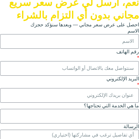
 لي عرض سعر سريع
 أي التزام بالشراء
مجاني — وبعدها سنؤكد حجزك
تاجها؟