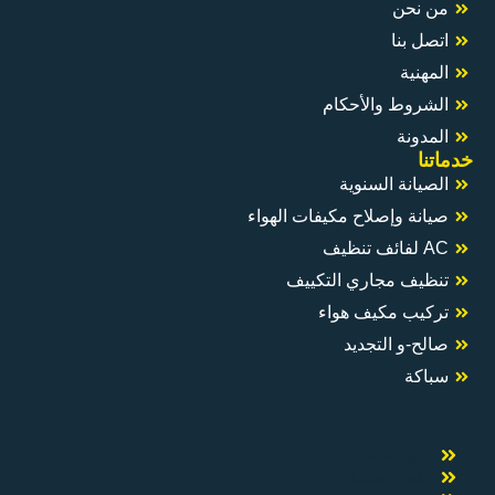
ام
كيفات الهواء
التكييف
واء