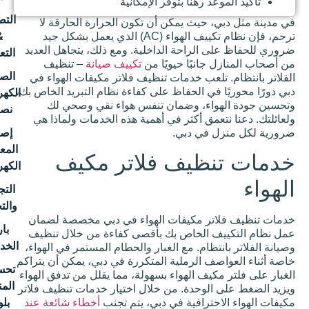
د رهناً بتوفر الإمكانية
التطهير
 حيث يمكن أن تكون الحرارة الحارقة لا
&
ترحم، فإن نظام تكييف الهواء (AC) الذي يعمل بشكل جيد
الراحة الداخلية. ومع ذلك، يتجاهل العديد
التعقيم
انبًا حيويًا من
تكييف صيانة
– تنظيف
الصيانة
تلعب خدمات تنظيف فلاتر مكيفات الهواء في
في الحفاظ على كفاءة نظام التبريد الخاص بك،
الكهربائية
اء، وضمان تنفس هواء نقي وصحي لك
نصائح
عمق أكثر في أهمية هذه الخدمات ولماذا هي
إصلاح
 في دبي.
المعدات
ظيف فلاتر مكيف
الكهربائية
التجهيز
والتجديد
تر مكيفات الهواء في دبي مخصصة لضمان
بارع
 الخاص بك بأقصى كفاءة من خلال تنظيف
الخدمات
تظام. مع الغبار والحطام المستمر في الهواء،
ف الرملية المتكررة في دبي، يمكن أن يتراكم
تحسين
كيف الهواء بسهولة، مما يقلل من تدفق الهواء
المنزل
لوحدة. من خلال اختيار خدمات تنظيف فلاتر
بلوق
حترافية في دبي، يتم تجنب
أخطاء شائعة عند