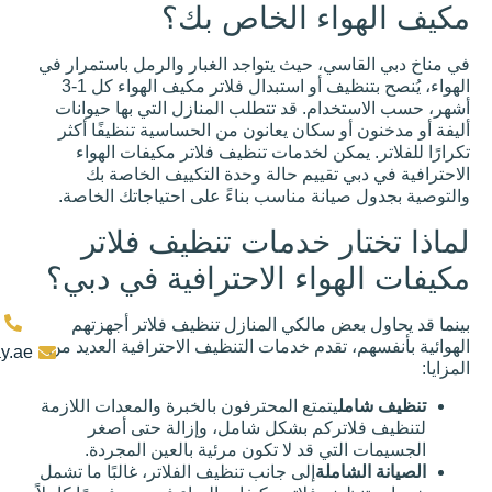
البحث
اء الخاص بك؟
عن
طرق
للحفاظ
ي، حيث يتواجد الغبار والرمل باستمرار في
على
برودة
الهواء، يُنصح بتنظيف أو استبدال فلاتر مكيف الهواء كل 1-3
منزلك
ام. قد تتطلب المنازل التي بها حيوانات
بدون
مكيف
و سكان يعانون من الحساسية تنظيفًا أكثر
هواء؟
في دبي
مكن لخدمات تنظيف فلاتر مكيفات الهواء
 تقييم حالة وحدة التكييف الخاصة بك
انة مناسب بناءً على احتياجاتك الخاصة.
الاتصال
ر خدمات تنظيف فلاتر
واء الاحترافية في دبي؟
بنا
8004929
ض مالكي المنازل تنظيف فلاتر أجهزتهم
تقدم خدمات التنظيف الاحترافية العديد من
sales@infiway.ae
الاتصال
يتمتع المحترفون بالخبرة والمعدات اللازمة
تركم بشكل شامل، وإزالة حتى أصغر
خدمات
ي قد لا تكون مرئية بالعين المجردة.
الصيانة
ملة
إلى جانب تنظيف الفلاتر، غالبًا ما تشمل