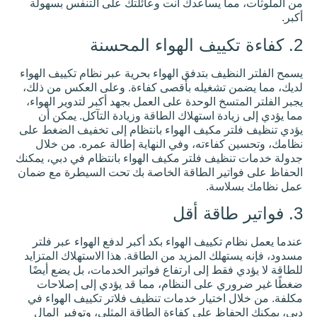
How to
 يساعدك أنت وعائلتك على التنفس بسهولة
Clean Your
AC Filter the
Right Way
and When
to Call a
Professional
ف بتدفق الهواء بحرية عبر نظام تكييف الهواء
Knowing how
to clean your
شغيله بأقصى كفاءة. وعلى العكس من ذلك،
air conditioner
 الوحدة على العمل بجهد أكبر لتدوير الهواء،
filter properly
is essential in
 استهلاك الطاقة وزيادة التآكل. يمكن أن
مكيف الهواء بانتظام إلى تخفيف الضغط على
Why Your
ءته، وفي النهاية إطالة عمره. من خلال
LED Lights
ف فلتر مكيف الهواء بانتظام في دبي، يمكنك
Are
ر الطاقة الخاصة بك تحت السيطرة مع ضمان
Flickering
and How to
ة.
Fix It Safely
LED lights
are meant to
be efficient,
long-lasting,
ييف الهواء بكد أكبر لدفع الهواء عبر فلتر
and low-
maintenance.
 المزيد من الطاقة. هذا الاستهلاك المتزايد
So when
 إلى ارتفاع فواتير الخدمات، بل يضع أيضًا
على النظام، مما قد يؤدي إلى إصلاحات
كيف
تيار خدمات تنظيف فلاتر تكييف الهواء في
يمكن
 على كفاءة الطاقة المثلى، وتوفير المال
للعواصف