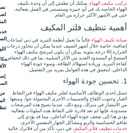
ء
, يمكنك أن تطمئن إلى أن وحدة تكييف
نصائح
في أيدٍ خبيرة وستستمر في العمل بفعالية،
لصيانة
كثر حرارة من العام.
المنزل
ف فلتر المكيف
خدمات
الصيانة
غالباً ما تعمل أنظمة التبريد في دبي لساعات
ل أشهر الصيف عندما يمكن أن تتجاوز درجات
اللوحة
40 درجة مئوية. يمكن أن يكون لمرشح مكيف الهواء
العديد من الآثار السلبية، بما في ذلك انخفاض
مكافحة
ادة استهلاك الطاقة، وسوء جودة الهواء
الآفات
ي هذه العوامل بمزيد من التفصيل:
إصلاح
السباكة
ف الأساسية لفلتر مكيف الهواء في التقاط
خزان
اح والجسيمات الأخرى المحمولة جواً، ومنعها
المياه
نزلك. ومع ذلك، عندما تصبح هذه المرشحات
تنظيف
عد قادرة على التقاط هذه الملوثات بفعالية.
جودة الهواء الداخلي، مما قد يؤدي إلى
المشاركة
لربو ومشاكل الجهاز التنفسي الأخرى.
الأخيرة
ر المكيف
في دبي، تأكد من أن فلاترك خالية