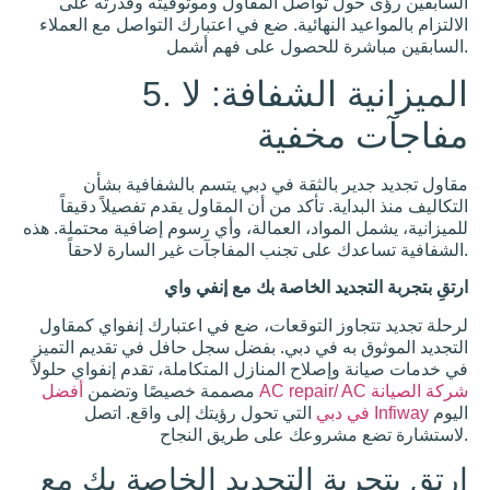
كيف
 تواصل المقاول وموثوقيته وقدرته على
يمكن
 النهائية. ضع في اعتبارك التواصل مع العملاء
للعواصف
الرملية
في دبي
5. الميزانية الشفافة: لا
أن تلحق
الضرر
بمنزلك
خفية
وكيفية
منع ذلك
العواصف
الرملية
بالثقة في دبي يتسم بالشفافية بشأن
جزء من
ة. تأكد من أن المقاول يقدم تفصيلاً دقيقاً
الحياة
الصحراوية،
لمواد، العمالة، وأي رسوم إضافية محتملة. هذه
وغالباً ما
تحدث في
دبي.
العواصف
يد الخاصة بك مع إنفي واي
الرملية
ز التوقعات، ضع في اعتبارك إنفواي كمقاول
كيفية
ه في دبي. بفضل سجل حافل في تقديم التميز
تبريد
لاح المنازل المتكاملة، تقدم إنفواي حلولاً
غرفة
بدون
مصممة خصيصًا وتضمن
أفضل AC repair/ AC شركة الصيانة
مكيف
دبي
في
دبي:
حلول
بة التجديد الخاصة بك مع
المنزل
الذكي