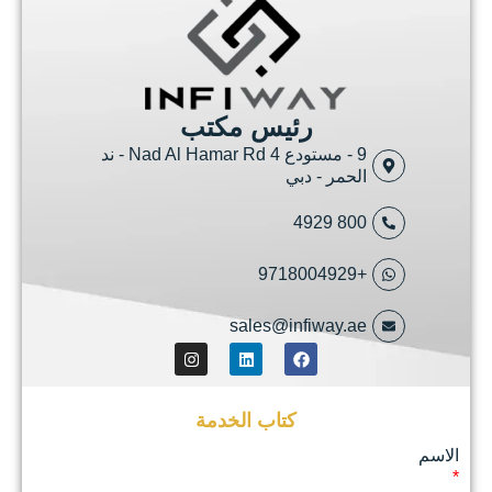
نختار
بعناية
&
الملعب
مشاريعنا
رئيس مكتب
للتأكد
من
9 - مستودع 4 Nad Al Hamar Rd - ند
أن
ر - دبي
عملائنا
راضون
8
&
سعداء
مع
النتائج.
نحن
sales@infiway
نقدم
الفنية
الأصيلة
والإبداعية
كتاب الخدمة
والخدمات
وتحويلها
إلى