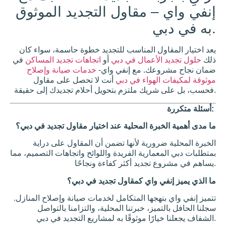
لتقليل
 مقاول التجديد الموثوق
الحرارة
البحث
عن
طرق
للحفاظ
على
ل المناسب للتجديد خطوة حاسمة، سواء كان
برودة
أعمال في دبي
أو
اتجاهات تجديد المساكن
في
منزلك
بدون
ك. مع إنفي واي-
خدمات صيانة وإصلاح
مكيف
هواء في دبي
أنت لا تحصل على مقاول
هواء؟
في دبي
هل
مكيفك
جاهز
رة المحلية عند اختيار مقاول تجديد في دبي؟
لحرارة
الصيف؟
ورية لأنها تضمن أن المقاول على دراية
دبي في
ارية الفريدة واللوائح واتجاهات التصميم، مما
ذروة
الصيف
تشبه
مراقبة
مقياس
 واي كمقاول تجديد في دبي؟
الحرارة
وهو
هجها المتكامل لخدمات صيانة وإصلاح المنازل.
يتسلق
أعلى و
ز، خبرتنا المحلية، والتزامنا بالتواصل