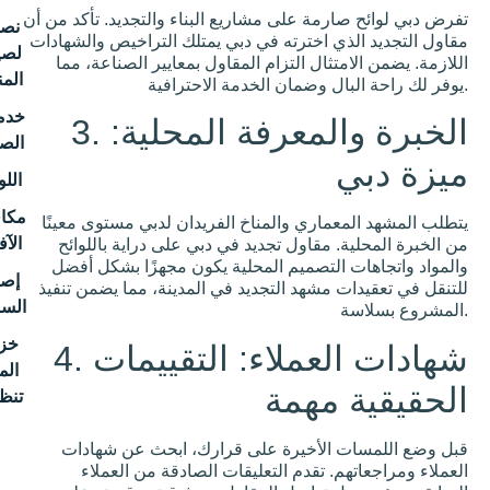
رمة على مشاريع البناء والتجديد. تأكد من أن
نصائح
ي اخترته في دبي يمتلك التراخيص والشهادات
لصيانة
تثال التزام المقاول بمعايير الصناعة، مما
المنزل
خدمات
3. الخبرة والمعرفة المحلية:
الصيانة
اللوحة
مكافحة
ماري والمناخ الفريدان لدبي مستوى معينًا
الآفات
 مقاول تجديد في دبي على دراية باللوائح
التصميم المحلية يكون مجهزًا بشكل أفضل
إصلاح
 مشهد التجديد في المدينة، مما يضمن تنفيذ
السباكة
خزان
4. شهادات العملاء: التقييمات
المياه
مهمة
تنظيف
المشاركة
الأخيرة على قرارك، ابحث عن شهادات
الأخيرة
. تقدم التعليقات الصادقة من العملاء