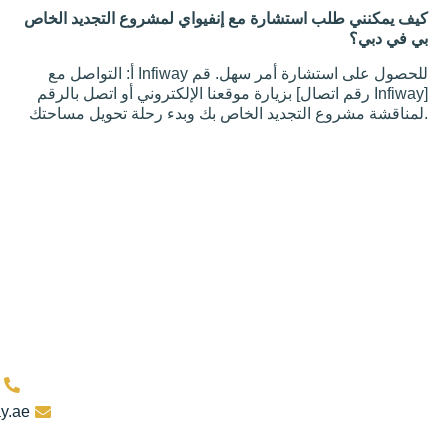
أضواء
وامضة:
ستشارة مع إنفيواي لمشروع التجديد الخاص
حل سهل
أم
مشكلة
أ: التواصل مع Infiway للحصول على استشارة أمر سهل. قم
كهربائية
بزيارة موقعنا الإلكتروني أو اتصل بالرقم [رقم اتصال Infiway]
تنتظر
الحدوث؟
قد تبدو
الأضواء
الوامضة
مجرد
إزعاج غير
ضار،
ولكنها
يمكن أن
تكون أيضًا
الاتصال
بنا
8004929
sales@infiway.ae
الاتصال