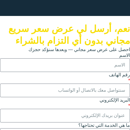
 لي عرض سعر سريع
 أي التزام بالشراء
مجاني — وبعدها سنؤكد حجزك
تاجها؟