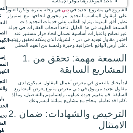
د رهناً بتوفر الإمكانية
التطهير
 تجديد في
دبي
هي رحلة مثيرة، ولكن العثور
&
سب للتجديد أمر محوري لنجاحها. مع استمرار
 يتزايد الطلب على خدمات التجديد ذات
التعقيم
 هذا الدليل، نأخذ أصحاب العقارات في جولة
الصيانة
ات أساسية لضمان اتخاذ قرار مستنير عند
د في دبي - الشريك الذي يمكنه تحقيق رؤيتهم
الكهربائية
نصائح
1. السمعة مهمة: تحقق من
إصلاح
المعدات
السابقة
الكهربائية
التجهيز
ق في معرض أعمال المقاول. سيكون لدى
والتجديد
وق في دبي معرض متنوع يعرض المشاريع
 جودة عملهم، واهتمامهم بالتفاصيل، وما إذا
بارع
الخدمات
2. الترخيص والشهادات: ضمان
تحسين
المنزل
بلوق